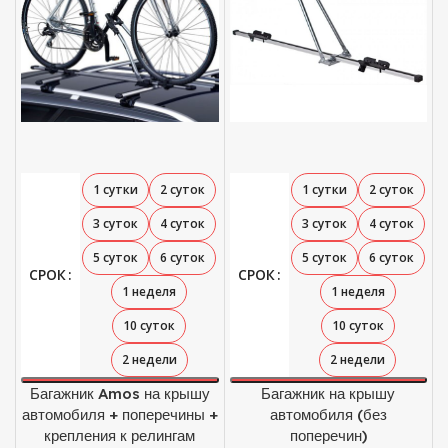
1 сутки
2 суток
1 сутки
2 суток
3 суток
4 суток
3 суток
4 суток
5 суток
6 суток
5 суток
6 суток
СРОК
СРОК
1 неделя
1 неделя
10 суток
10 суток
2 недели
2 недели
Багажник Amos на крышу
Багажник на крышу
автомобиля + поперечины +
автомобиля (без
крепления к релингам
поперечин)