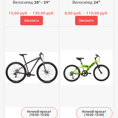
Велосипед 28″- 29″
Велосипед 24”
Диапазон
Диап
15,00
руб.
–
130,00
руб.
8,00
руб.
–
110,00
руб.
цен:
цен:
Заказать
Заказать
15,00 руб.
8,00 
–
–
130,00 руб.
110,0
Ночной прокат
Ночной прокат
(18:00-13:00)
(18:00-13:00)