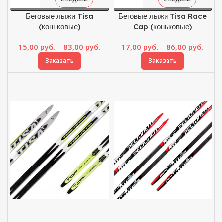
Беговые лыжи Tisa
Беговые лыжи Tisa Race
(коньковые)
Cap (коньковые)
Диапазон
Диап
15,00
руб.
–
83,00
руб.
17,00
руб.
–
86,00
руб.
цен:
цен:
Заказать
Заказать
15,00 руб.
17,00
–
–
83,00 руб.
86,00