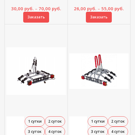
Диапазон
Диап
30,00
руб.
–
70,00
руб.
26,00
руб.
–
55,00
руб.
цен:
цен:
Заказать
Заказать
30,00 руб.
26,00
–
–
70,00 руб.
55,00
1 сутки
2 суток
1 сутки
2 суток
3 суток
4 суток
3 суток
4 суток