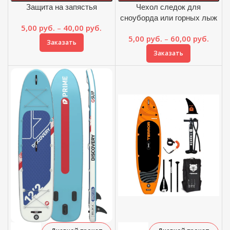
Защита на запястья
Чехол следок для
сноуборда или горных лыж
Диапазон
5,00
руб.
–
40,00
руб.
цен:
Диап
5,00
руб.
–
60,00
руб.
Заказать
5,00 руб.
цен:
Заказать
–
5,00 
40,00 руб.
–
60,00