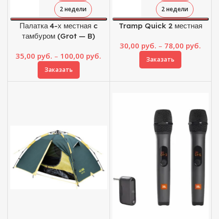
2 недели
2 недели
Палатка 4-х местная c
Tramp Quick 2 местная
тамбуром (Grot — B)
Диап
30,00
руб.
–
78,00
руб.
Диапазон
цен:
35,00
руб.
–
100,00
руб.
Заказать
цен:
30,00
Заказать
35,00 руб.
–
–
78,00
100,00 руб.