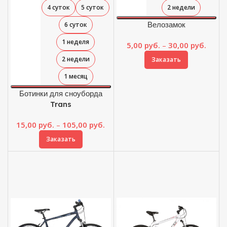
4 суток
5 суток
2 недели
Велозамок
6 суток
1 неделя
Диап
5,00
руб.
–
30,00
руб.
цен:
2 недели
Заказать
5,00 
–
1 месяц
30,00
Ботинки для сноуборда
Trans
Диапазон
15,00
руб.
–
105,00
руб.
цен:
Заказать
15,00 руб.
–
105,00 руб.