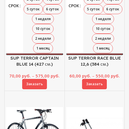
СРОК
СРОК
5 суток
6 суток
5 суток
6 суток
1 неделя
1 неделя
10 суток
10 суток
2 недели
2 недели
1 месяц
1 месяц
SUP TERROR CAPTAIN
SUP TERROR RACE BLUE
BLUE 14 (427 см.)
12,6 (384 см.)
Диапазон
Диа
70,00
руб.
–
575,00
руб.
60,00
руб.
–
550,00
руб.
цен:
цен:
Заказать
Заказать
70,00 руб.
60,0
–
–
575,00 руб.
550,