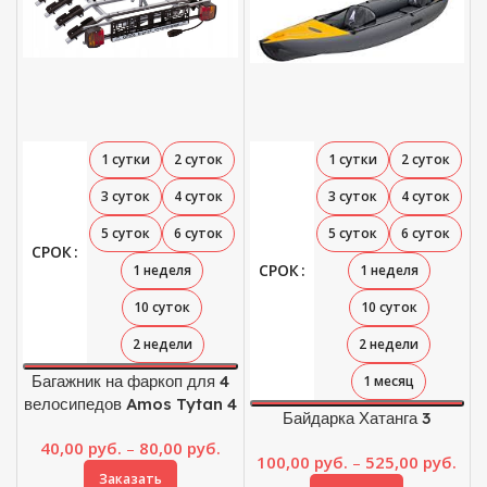
1 сутки
2 суток
1 сутки
2 суток
3 суток
4 суток
3 суток
4 суток
5 суток
6 суток
5 суток
6 суток
СРОК
СРОК
1 неделя
1 неделя
10 суток
10 суток
2 недели
2 недели
Багажник на фаркоп для 4
1 месяц
велосипедов Amos Tytan 4
Байдарка Хатанга 3
Диапазон
40,00
руб.
–
80,00
руб.
Диа
100,00
руб.
–
525,00
руб.
цен:
Заказать
цен