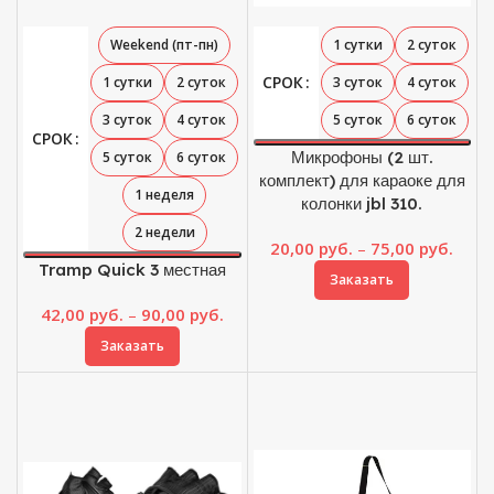
Weekend (пт-пн)
1 сутки
2 суток
СРОК
1 сутки
2 суток
3 суток
4 суток
3 суток
4 суток
5 суток
6 суток
СРОК
Микрофоны (2 шт.
5 суток
6 суток
комплект) для караоке для
1 неделя
колонки jbl 310.
2 недели
Диап
20,00
руб.
–
75,00
руб.
Tramp Quick 3 местная
цен:
Заказать
20,00
Диапазон
42,00
руб.
–
90,00
руб.
–
цен:
75,00
Заказать
42,00 руб.
–
90,00 руб.