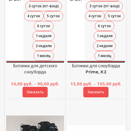
3 суток (пт-вскр)
3 суток (пт-вскр)
4 суток
5 суток
4 суток
5 суток
6 суток
6 суток
1 неделя
1 неделя
2 недели
2 недели
1 месяц
1 месяц
Ботинки для детского
Ботинки для сноуборда
сноуборда
Prime, K2
Диапазон
Диа
10,00
руб.
–
90,00
руб.
15,00
руб.
–
105,00
руб.
цен:
цен:
Заказать
Заказать
10,00 руб.
15,0
–
–
90,00 руб.
105,