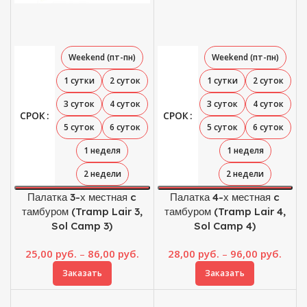
Weekend (пт-пн)
Weekend (пт-пн)
1 сутки
2 суток
1 сутки
2 суток
3 суток
4 суток
3 суток
4 суток
СРОК
СРОК
5 суток
6 суток
5 суток
6 суток
1 неделя
1 неделя
2 недели
2 недели
Палатка 3-х местная c
Палатка 4-х местная c
тамбуром (Tramp Lair 3,
тамбуром (Tramp Lair 4,
Sol Camp 3)
Sol Camp 4)
Диапазон
Диап
25,00
руб.
–
86,00
руб.
28,00
руб.
–
96,00
руб.
цен:
цен:
Заказать
Заказать
25,00 руб.
28,00
–
–