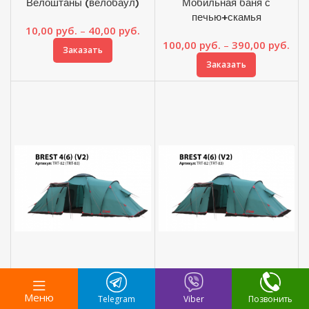
Велоштаны (велобаул)
Мобильная баня с
печью+скамья
Диапазон
10,00
руб.
–
40,00
руб.
цен:
Диа
100,00
руб.
–
390,00
руб.
Заказать
10,00 руб.
цен
Заказать
–
100
40,00 руб.
–
390
Меню
Telegram
Viber
Позвонить
Weekend (пт-пн)
Weekend (пт-пн)