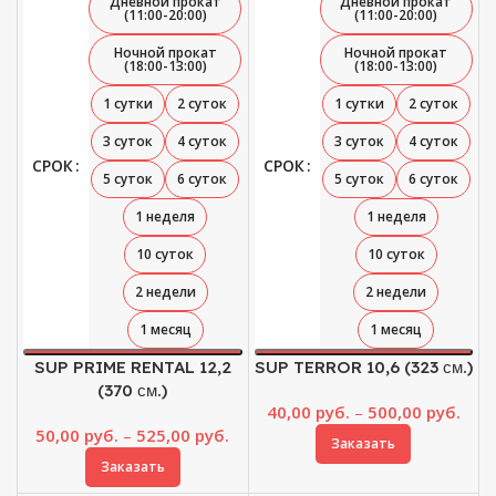
Дневной прокат
Дневной прокат
(11:00-20:00)
(11:00-20:00)
Ночной прокат
Ночной прокат
(18:00-13:00)
(18:00-13:00)
1 сутки
2 суток
1 сутки
2 суток
3 суток
4 суток
3 суток
4 суток
СРОК
СРОК
5 суток
6 суток
5 суток
6 суток
1 неделя
1 неделя
10 суток
10 суток
2 недели
2 недели
1 месяц
1 месяц
SUP PRIME RENTAL 12,2
SUP TERROR 10,6 (323 см.)
(370 см.)
Диа
40,00
руб.
–
500,00
руб.
Диапазон
цен:
50,00
руб.
–
525,00
руб.
Заказать
цен:
40,0
Заказать
50,00 руб.
–