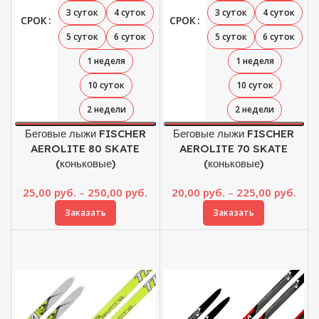
3 суток
4 суток
3 суток
4 суток
СРОК
СРОК
5 суток
6 суток
5 суток
6 суток
1 неделя
1 неделя
10 суток
10 суток
2 недели
2 недели
Беговые лыжи FISCHER
Беговые лыжи FISCHER
AEROLITE 80 SKATE
AEROLITE 70 SKATE
(коньковые)
(коньковые)
Диапазон
Диа
25,00
руб.
–
250,00
руб.
20,00
руб.
–
225,00
руб.
цен:
цен:
Заказать
Заказать
25,00 руб.
20,0
–
–
250,00 руб.
225,