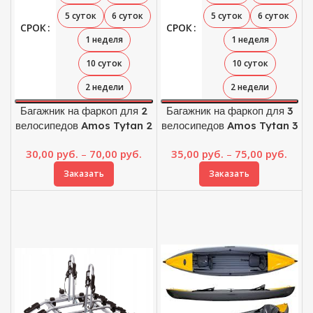
5 суток
6 суток
5 суток
6 суток
СРОК
СРОК
1 неделя
1 неделя
10 суток
10 суток
2 недели
2 недели
Багажник на фаркоп для 2
Багажник на фаркоп для 3
велосипедов Amos Tytan 2
велосипедов Amos Tytan 3
Диапазон
Диап
30,00
руб.
–
70,00
руб.
35,00
руб.
–
75,00
руб.
цен:
цен:
Заказать
Заказать
30,00 руб.
35,00
–
–
70,00 руб.
75,00