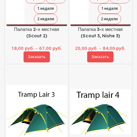
1 неделя
1 неделя
2 недели
2 недели
Палатка 2-х местная
Палатка 3-х местная
(Scout 2)
(Scout 3, Nishe 3)
Диапазон
Диап
18,00
руб.
–
67,00
руб.
20,00
руб.
–
84,00
руб.
цен:
цен:
Заказать
Заказать
18,00 руб.
20,00
–
–
67,00 руб.
84,00