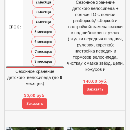
Сезонное хранение
2 месяца
детского велосипеда +
3 месяца
полное ТО с полной
разборкой/ сборкой и
4 месяца
настройкой: замена смазки
СРОК
5 месяцев
в подшибниковых узлах
(втулки передняя и задняя,
6 месяцев
рулевая, каретка);
настройка передач и
7 месяцев
тормозов велосипеда,
8 месяцев
чистка/ смазка звёзд, цепи,
кожухов и
Сезонное хранение
детского велосипеда (до 8
140,00
руб.
месяцев)
Заказать
50,00
руб.
Заказать