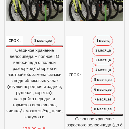
СРОК
8 месяцев
1 месяц
Сезонное хранение
2 месяца
велосипеда + полное ТО
3 месяца
велосипеда с полной
разборкой/ сборкой и
4 месяца
настройкой: замена смазки
СРОК
5 месяцев
в подшибниковых узлах
(втулки передняя и задняя,
6 месяцев
рулевая, каретка);
настройка передач и
7 месяцев
тормозов велосипеда,
8 месяцев
чистка/ смазка звёзд, цепи,
кожухов и
Сезонное хранение
взрослого велосипеда (до 8
170,00
руб.